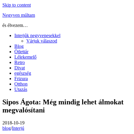
Skip to content
Negyven múltam
és élvezem…
Interjúk negyvenesekkel
Várjuk válaszod
Blog
Ötlettár
Lélekemelő
Retro
Divat
egészség
Frizura
Otthon
Utazás
Sipos Ágota: Még mindig lehet álmokat
megvalósítani
2018-10-19
blog
/
Interjú