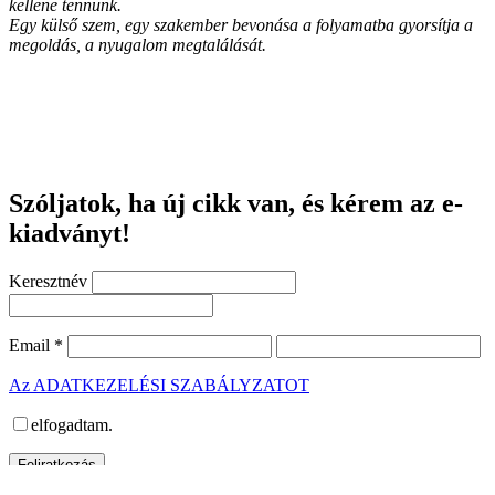
kellene tennünk.
Egy külső szem, egy szakember bevonása a folyamatba gyorsítja a
megoldás, a nyugalom megtalálását.
Szóljatok, ha új cikk van, és kérem az e-
kiadványt!
Keresztnév
Email
*
Az ADATKEZELÉSI SZABÁLYZATOT
elfogadtam.
2018. A cikkek, saját képek felhasználása csak írásos engedéllyel