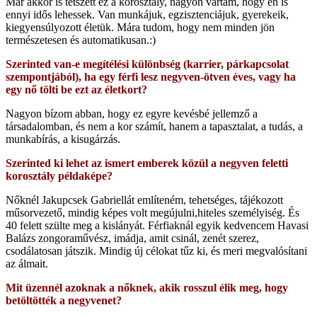
Már akkor is tetszett ez a korosztály, nagyon vártam, hogy én is
ennyi idős lehessek. Van munkájuk, egzisztenciájuk, gyerekeik,
kiegyensúlyozott életük. Mára tudom, hogy nem minden jön
természetesen és automatikusan.:)
Szerinted van-e megítélési különbség (karrier, párkapcsolat
szempontjából), ha egy férfi lesz negyven-ötven éves, vagy ha
egy nő tölti be ezt az életkort?
Nagyon bízom abban, hogy ez egyre kevésbé jellemző a
társadalomban, és nem a kor számít, hanem a tapasztalat, a tudás, a
munkabírás, a kisugárzás.
Szerinted ki lehet az ismert emberek közül a negyven feletti
korosztály példaképe?
Nőknél Jakupcsek Gabriellát említeném, tehetséges, tájékozott
műsorvezető, mindig képes volt megújulni,hiteles személyiség. És
40 felett szülte meg a kislányát. Férfiaknál egyik kedvencem Havasi
Balázs zongoraművész, imádja, amit csinál, zenét szerez,
csodálatosan játszik. Mindig új célokat tűz ki, és meri megvalósítani
az álmait.
Mit üzennél azoknak a nőknek, akik rosszul élik meg, hogy
betöltötték a negyvenet?