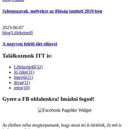
Szlengszavak, melyekre az ifjúság tanított 2019-ben
2023-06-07
blog
/
Lélekemelő
A negyven feletti élet előnyei
Találkozzunk ITT is:
Lélekemelő(32)
Jó ötlet(31)
Interjú(21)
divat(11)
retro(10)
Gyere a FB oldalunkra! Imádni fogod!
Az életben néha megtorpanunk, hogy most mi is történik, és mit is