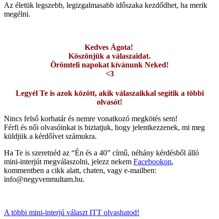
Az életük legszebb, legizgalmasabb időszaka kezdődhet, ha merik
megélni.
Kedves Ágota!
Köszönjük a válaszaidat.
Örömteli napokat kívánunk Neked!
<3
Legyél Te is azok között, akik válaszaikkal segítik a többi
olvasót!
Nincs felső korhatár és nemre vonatkozó megkötés sem!
Férfi és női olvasóinkat is biztatjuk, hogy jelentkezzenek, mi meg
küldjük a kérdőívet számukra.
Ha Te is szeretnéd az “Én és a 40” című, néhány kérdésből álló
mini-interjút megválaszolni, jelezz nekem
Facebookon
,
kommentben a cikk alatt, chaten, vagy e-mailben:
info@negyvenmultam.hu.
A többi mini-interjú választ ITT olvashatod!