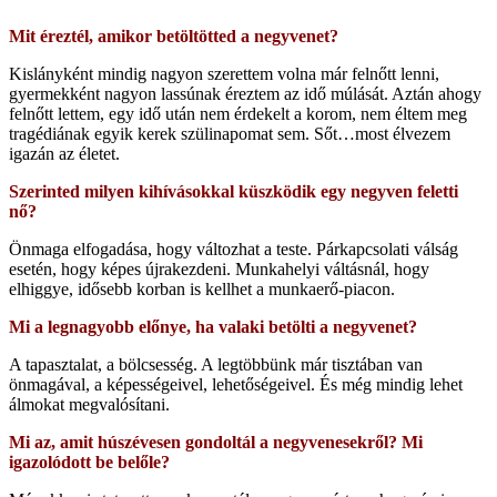
Mit éreztél, amikor betöltötted a negyvenet?
Kislányként mindig nagyon szerettem volna már felnőtt lenni,
gyermekként nagyon lassúnak éreztem az idő múlását. Aztán ahogy
felnőtt lettem, egy idő után nem érdekelt a korom, nem éltem meg
tragédiának egyik kerek szülinapomat sem. Sőt…most élvezem
igazán az életet.
Szerinted milyen kihívásokkal küszködik egy negyven feletti
nő?
Önmaga elfogadása, hogy változhat a teste. Párkapcsolati válság
esetén, hogy képes újrakezdeni. Munkahelyi váltásnál, hogy
elhiggye, idősebb korban is kellhet a munkaerő-piacon.
Mi a legnagyobb előnye, ha valaki betölti a negyvenet?
A tapasztalat, a bölcsesség. A legtöbbünk már tisztában van
önmagával, a képességeivel, lehetőségeivel. És még mindig lehet
álmokat megvalósítani.
Mi az, amit húszévesen gondoltál a negyvenesekről? Mi
igazolódott be belőle?