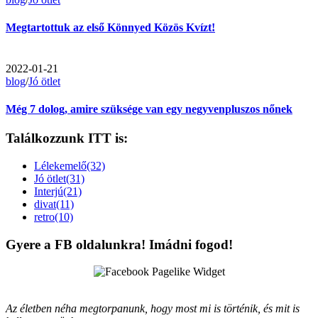
Megtartottuk az első Könnyed Közös Kvízt!
2022-01-21
blog
/
Jó ötlet
Még 7 dolog, amire szüksége van egy negyvenpluszos nőnek
Találkozzunk ITT is:
Lélekemelő(32)
Jó ötlet(31)
Interjú(21)
divat(11)
retro(10)
Gyere a FB oldalunkra! Imádni fogod!
Az életben néha megtorpanunk, hogy most mi is történik, és mit is