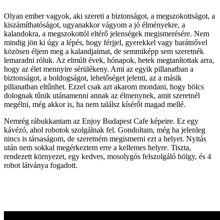
Olyan ember vagyok, aki szereti a biztonságot, a megszokottságot, a
kiszámíthatóságot, ugyanakkor vágyom a jó élményekre, a
kalandokra, a megszokottól eltérő jelenségek megismerésére. Nem
mindig jön ki úgy a lépés, hogy férjjel, gyerekkel vagy barátnővel
közösen éljem meg a kalandjaimat, de semmiképp sem szeretnék
lemaradni róluk. Az elmúlt évek, hónapok, hetek megtanítottak arra,
hogy az élet mennyire sérülékeny. Ami az egyik pillanatban a
biztonságot, a boldogságot, lehetőséget jelenti, az a másik
pillanatban eltűnhet. Ezzel csak azt akarom mondani, hogy bölcs
dolognak tűnik utánamenni annak az élmenynek, amit szeretnél
megélni, még akkor is, ha nem találsz kísérőt magad mellé.
Nemrég rábukkantam az Enjoy Budapest Cafe képeire. Ez egy
kávézó, ahol robotok szolgálnak fel. Gondoltam, még ha jelenleg
nincs is társaságom, de szeretném megismerni ezt a helyet. Nyitás
után nem sokkal megérkeztem erre a kellemes helyre. Tiszta,
rendezett környezet, egy kedves, mosolygós felszolgáló hölgy, és 4
robot látványa fogadott.