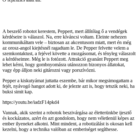
A beszelő robotot kerestem, Peppert, mert állítólag ő a vendégek
kérdéseire is válaszol. Na, erre kíváncsi voltam. Eleinte nehezen
kommunikáltam vele – biztosan az akcentusom miatt, mert én még
az orosz-angol kiejtésnél ragadtam le. De Pepper felvette velem a
szemkontaktust, a fejével követte a mozgásomat, és tényleg válaszolt
a kérdéseimre. Még le is fotózott. Attrakció gyanánt Peppert meg
lehet kérni, hogy gombnyomásra utánozzon bizonyos állatokat,
vagy épp álljon neki gitározni vagy porszívózni.
Pepper a kiskutyámat juttatta eszembe, bár mikor megsimogattam a
fejét, nyávogó hangot adott ki, de jelezte azt is, hogy tetszik neki, ha
buksi simit kap.
https://youtu.be/iadzF14pkd4
Vannak, akik szerint a robotok beszivárgása az életterünkbe ijesztő
és kockázatos, azért én azt gondolom, hogy nem véletlenül képes az
ember ilyeneket alkotni. Mint mindent, a robotizálást is okosan kell
kezelni, hogy a technika valóban az emberiséget segíthesse.