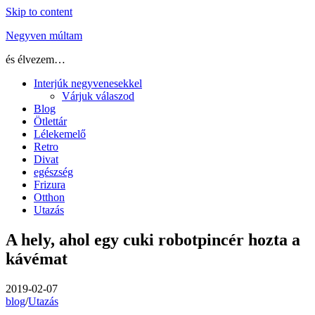
Skip to content
Negyven múltam
és élvezem…
Interjúk negyvenesekkel
Várjuk válaszod
Blog
Ötlettár
Lélekemelő
Retro
Divat
egészség
Frizura
Otthon
Utazás
A hely, ahol egy cuki robotpincér hozta a
kávémat
2019-02-07
blog
/
Utazás