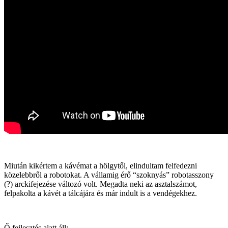
Miután kikértem a kávémat a hölgytől, elindultam felfedezni
közelebbről a robotokat. A vállamig érő “szoknyás” robotasszony
(?) arckifejezése változó volt. Megadta neki az asztalszámot,
felpakolta a kávét a tálcájára és már indult is a vendégekhez.
Ő fejlesztés alatt áll: