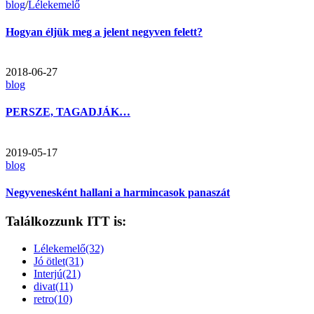
blog
/
Lélekemelő
Hogyan éljük meg a jelent negyven felett?
2018-06-27
blog
PERSZE, TAGADJÁK…
2019-05-17
blog
Negyvenesként hallani a harmincasok panaszát
Találkozzunk ITT is:
Lélekemelő(32)
Jó ötlet(31)
Interjú(21)
divat(11)
retro(10)