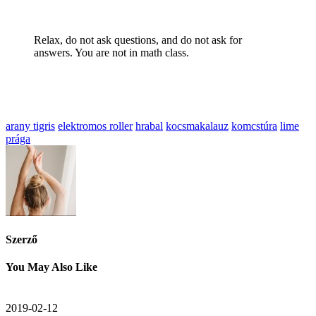
Relax, do not ask questions, and do not ask for
answers. You are not in math class.
arany tigris
elektromos roller
hrabal
kocsmakalauz
komcstúra
lime
prága
Szerző
You May Also Like
2019-02-12