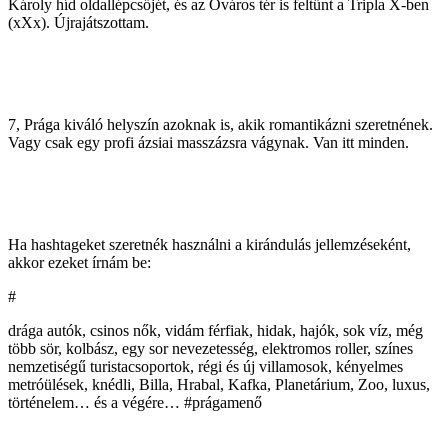
Károly híd oldallépcsőjét, és az Óváros tér is feltűnt a Tripla X-ben
(xXx). Újrajátszottam.
7, Prága kiváló helyszín azoknak is, akik romantikázni szeretnének.
Vagy csak egy profi ázsiai masszázsra vágynak. Van itt minden.
Ha hashtageket szeretnék használni a kirándulás jellemzéseként,
akkor ezeket írnám be:
#
drága autók, csinos nők, vidám férfiak, hidak, hajók, sok víz, még
több sör, kolbász, egy sor nevezetesség, elektromos roller, színes
nemzetiségű turistacsoportok, régi és új villamosok, kényelmes
metróülések, knédli, Billa, Hrabal, Kafka, Planetárium, Zoo, luxus,
történelem… és a végére… #prágamenő