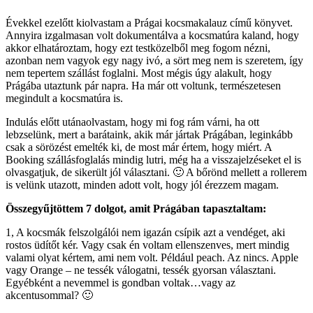
Évekkel ezelőtt kiolvastam a Prágai kocsmakalauz című könyvet.
Annyira izgalmasan volt dokumentálva a kocsmatúra kaland, hogy
akkor elhatároztam, hogy ezt testközelből meg fogom nézni,
azonban nem vagyok egy nagy ivó, a sört meg nem is szeretem, így
nem tepertem szállást foglalni. Most mégis úgy alakult, hogy
Prágába utaztunk pár napra. Ha már ott voltunk, természetesen
megindult a kocsmatúra is.
Indulás előtt utánaolvastam, hogy mi fog rám várni, ha ott
lebzselünk, mert a barátaink, akik már jártak Prágában, leginkább
csak a sörözést emelték ki, de most már értem, hogy miért. A
Booking szállásfoglalás mindig lutri, még ha a visszajelzéseket el is
olvasgatjuk, de sikerült jól választani. 🙂 A bőrönd mellett a rollerem
is velünk utazott, minden adott volt, hogy jól érezzem magam.
Összegyűjtöttem 7 dolgot, amit Prágában tapasztaltam:
1, A kocsmák felszolgálói nem igazán csípik azt a vendéget, aki
rostos üdítőt kér. Vagy csak én voltam ellenszenves, mert mindig
valami olyat kértem, ami nem volt. Például peach. Az nincs. Apple
vagy Orange – ne tessék válogatni, tessék gyorsan választani.
Egyébként a nevemmel is gondban voltak…vagy az
akcentusommal? 🙂