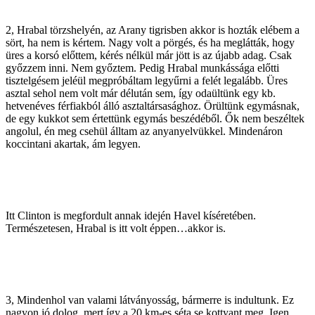
2, Hrabal törzshelyén, az Arany tigrisben akkor is hozták elébem a
sört, ha nem is kértem. Nagy volt a pörgés, és ha meglátták, hogy
üres a korsó előttem, kérés nélkül már jött is az újabb adag. Csak
győzzem inni. Nem győztem. Pedig Hrabal munkássága előtti
tisztelgésem jeléül megpróbáltam legyűrni a felét legalább. Üres
asztal sehol nem volt már délután sem, így odaültünk egy kb.
hetvenéves férfiakból álló asztaltársasághoz. Örültünk egymásnak,
de egy kukkot sem értettünk egymás beszédéből. Ők nem beszéltek
angolul, én meg csehül álltam az anyanyelvükkel. Mindenáron
koccintani akartak, ám legyen.
Itt Clinton is megfordult annak idején Havel kíséretében.
Természetesen, Hrabal is itt volt éppen…akkor is.
3, Mindenhol van valami látványosság, bármerre is indultunk. Ez
nagyon jó dolog, mert így a 20 km-es séta se kottyant meg. Igen