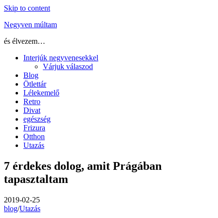
Skip to content
Negyven múltam
és élvezem…
Interjúk negyvenesekkel
Várjuk válaszod
Blog
Ötlettár
Lélekemelő
Retro
Divat
egészség
Frizura
Otthon
Utazás
7 érdekes dolog, amit Prágában
tapasztaltam
2019-02-25
blog
/
Utazás