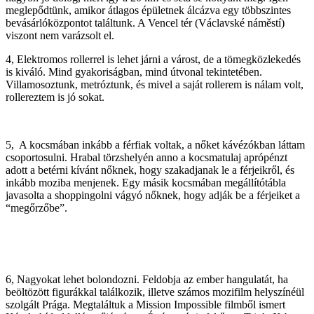
meglepődtünk, amikor átlagos épületnek álcázva egy többszintes
bevásárlóközpontot találtunk. A Vencel tér (Václavské náměstí)
viszont nem varázsolt el.
4, Elektromos rollerrel is lehet járni a várost, de a tömegközlekedés
is kiváló. Mind gyakoriságban, mind útvonal tekintetében.
Villamosoztunk, metróztunk, és mivel a saját rollerem is nálam volt,
rollereztem is jó sokat.
5, A kocsmában inkább a férfiak voltak, a nőket kávézókban láttam
csoportosulni. Hrabal törzshelyén anno a kocsmatulaj aprópénzt
adott a betérni kívánt nőknek, hogy szakadjanak le a férjeikről, és
inkább moziba menjenek. Egy másik kocsmában megállítótábla
javasolta a shoppingolni vágyó nőknek, hogy adják be a férjeiket a
“megőrzőbe”.
6, Nagyokat lehet bolondozni. Feldobja az ember hangulatát, ha
beöltözött figurákkal találkozik, illetve számos mozifilm helyszínéül
szolgált Prága. Megtaláltuk a Mission Impossible filmből ismert