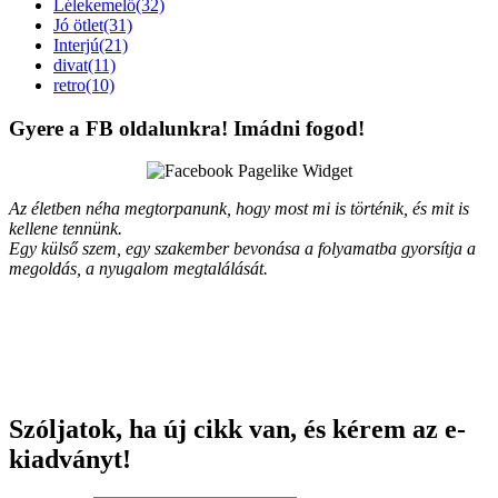
Lélekemelő(32)
Jó ötlet(31)
Interjú(21)
divat(11)
retro(10)
Gyere a FB oldalunkra! Imádni fogod!
Az életben néha megtorpanunk, hogy most mi is történik, és mit is
kellene tennünk.
Egy külső szem, egy szakember bevonása a folyamatba gyorsítja a
megoldás, a nyugalom megtalálását.
Szóljatok, ha új cikk van, és kérem az e-
kiadványt!