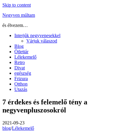
Skip to content
Negyven múltam
és élvezem…
Interjúk negyvenesekkel
Várjuk válaszod
Blog
Ötlettár
Lélekemelő
Retro
Divat
egészség
Frizura
Otthon
Utazás
7 érdekes és felemelő tény a
negyvenpluszosokról
2021-09-23
blog
/
Lélekemelő