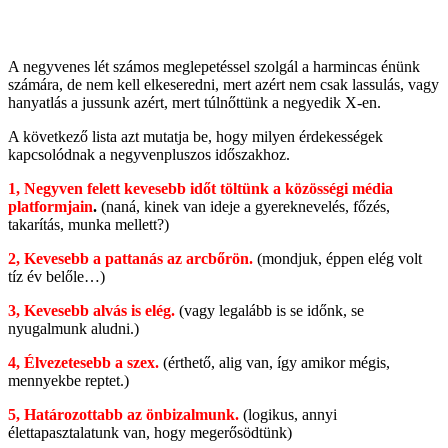
A negyvenes lét számos meglepetéssel szolgál a harmincas énünk
számára, de nem kell elkeseredni, mert azért nem csak lassulás, vagy
hanyatlás a jussunk azért, mert túlnőttünk a negyedik X-en.
A következő lista azt mutatja be, hogy milyen érdekességek
kapcsolódnak a negyvenpluszos időszakhoz.
1, Negyven felett kevesebb időt töltünk a közösségi média
platformjain
.
(naná, kinek van ideje a gyereknevelés, főzés,
takarítás, munka mellett?)
2, Kevesebb a pattanás az arcbőrön.
(mondjuk, éppen elég volt
tíz év belőle…)
3, Kevesebb alvás is elég.
(vagy legalább is se időnk, se
nyugalmunk aludni.)
4, Élvezetesebb a szex.
(érthető, alig van, így amikor mégis,
mennyekbe reptet.)
5, Határozottabb az önbizalmunk.
(logikus, annyi
élettapasztalatunk van, hogy megerősödtünk)