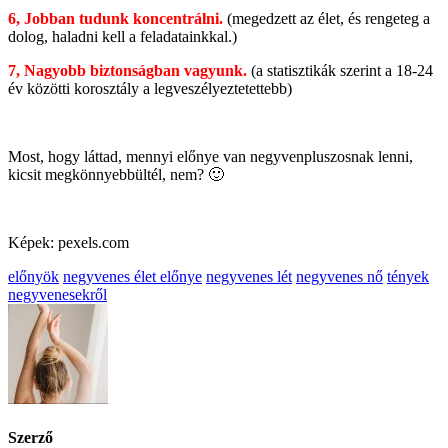
6, Jobban tudunk koncentrálni.
(megedzett az élet, és rengeteg a
dolog, haladni kell a feladatainkkal.)
7, Nagyobb biztonságban vagyunk.
(a statisztikák szerint a 18-24
év közötti korosztály a legveszélyeztetettebb)
Most, hogy láttad, mennyi előnye van negyvenpluszosnak lenni,
kicsit megkönnyebbültél, nem? 🙂
Képek: pexels.com
előnyök
negyvenes élet előnye
negyvenes lét
negyvenes nő
tények
negyvenesekről
Szerző