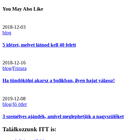
You May Also Like
2018-12-03
blog
5 idézet, melyet látnod kell 40 felett
2018-12-16
blog
/
Frizura
Ha tündökölni akarsz a bulikban, ilyen hajat válassz!
2019-12-08
blog
/
Jó ötlet
3 személyes ajándék, amivel meglephetjük a nagyszülőket
Találkozzunk ITT is: