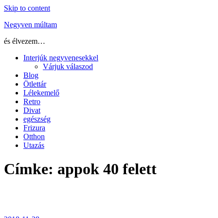
Skip to content
Negyven múltam
és élvezem…
Interjúk negyvenesekkel
Várjuk válaszod
Blog
Ötlettár
Lélekemelő
Retro
Divat
egészség
Frizura
Otthon
Utazás
Címke:
appok 40 felett