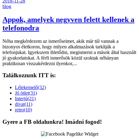
2018-11-28
blog
Appok, amelyek negyven felett kellenek a
telefonodra
Néha megkérdezem az ismerőseimet, akik már túl vannak a
bizonyos életkoron, hogy milyen alkalmazások tarkítják a
telefonjukat. Igyekszem ihletődni, megismerni a mások által használt
jó gyakorlatokat. A férfi ismerősök közül szoktak néhányan
praktikusan visszakérdezni ilyenkor,...
Találkozzunk ITT is:
Lélekemelő(32)
Jó ötlet(31)
Interjú(21)
divat(11)
retro(10)
Gyere a FB oldalunkra! Imádni fogod!