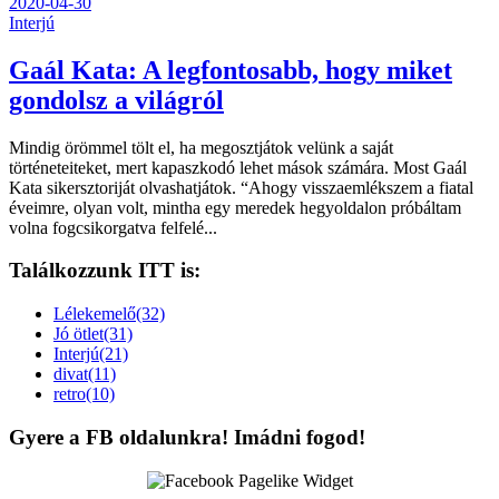
2020-04-30
Interjú
Gaál Kata: A legfontosabb, hogy miket
gondolsz a világról
Mindig örömmel tölt el, ha megosztjátok velünk a saját
történeteiteket, mert kapaszkodó lehet mások számára. Most Gaál
Kata sikersztoriját olvashatjátok. “Ahogy visszaemlékszem a fiatal
éveimre, olyan volt, mintha egy meredek hegyoldalon próbáltam
volna fogcsikorgatva felfelé...
Találkozzunk ITT is:
Lélekemelő(32)
Jó ötlet(31)
Interjú(21)
divat(11)
retro(10)
Gyere a FB oldalunkra! Imádni fogod!