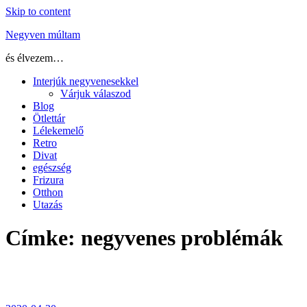
Skip to content
Negyven múltam
és élvezem…
Interjúk negyvenesekkel
Várjuk válaszod
Blog
Ötlettár
Lélekemelő
Retro
Divat
egészség
Frizura
Otthon
Utazás
Címke:
negyvenes problémák