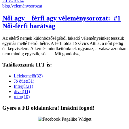
2018-10-14
blog
/
véleménysorozat
Női agy – férfi agy véleménysorozat: #1
Női-férfi barátság
Az eltérő nemek különbözőségéből fakadó véleményeinket tesszük
egymás mellé hétről hétre. A férfi oldalt Szávics Attila, a nőit pedig
én képviselem. A kérdés mindkettőnknek ugyanaz, a válasz azonban
nem mindig egyezik, sőt… Mit gondolsz,...
Találkozzunk ITT is:
Lélekemelő(32)
Jó ötlet(31)
Interjú(21)
divat(11)
retro(10)
Gyere a FB oldalunkra! Imádni fogod!