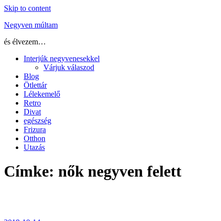
Skip to content
Negyven múltam
és élvezem…
Interjúk negyvenesekkel
Várjuk válaszod
Blog
Ötlettár
Lélekemelő
Retro
Divat
egészség
Frizura
Otthon
Utazás
Címke:
nők negyven felett