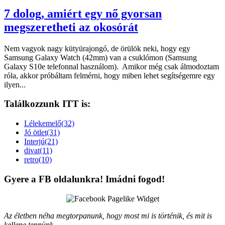
7 dolog, amiért egy nő gyorsan
megszeretheti az okosórát
Nem vagyok nagy kütyürajongó, de örülök neki, hogy egy
Samsung Galaxy Watch (42mm) van a csuklómon (Samsung
Galaxy S10e telefonnal használom). Amikor még csak álmodoztam
róla, akkor próbáltam felmérni, hogy miben lehet segítségemre egy
ilyen...
Találkozzunk ITT is:
Lélekemelő(32)
Jó ötlet(31)
Interjú(21)
divat(11)
retro(10)
Gyere a FB oldalunkra! Imádni fogod!
Az életben néha megtorpanunk, hogy most mi is történik, és mit is
kellene tennünk.