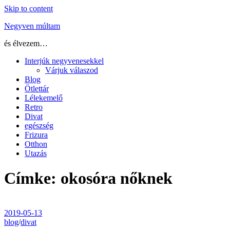
Skip to content
Negyven múltam
és élvezem…
Interjúk negyvenesekkel
Várjuk válaszod
Blog
Ötlettár
Lélekemelő
Retro
Divat
egészség
Frizura
Otthon
Utazás
Címke:
okosóra nőknek
2019-05-13
blog
/
divat