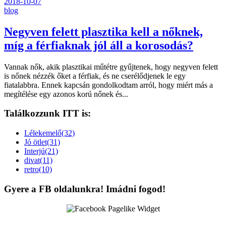
2018-10-07
blog
Negyven felett plasztika kell a nőknek,
míg a férfiaknak jól áll a korosodás?
Vannak nők, akik plasztikai műtétre gyűjtenek, hogy negyven felett
is nőnek nézzék őket a férfiak, és ne cserélődjenek le egy
fiatalabbra. Ennek kapcsán gondolkodtam arról, hogy miért más a
megítélése egy azonos korú nőnek és...
Találkozzunk ITT is:
Lélekemelő(32)
Jó ötlet(31)
Interjú(21)
divat(11)
retro(10)
Gyere a FB oldalunkra! Imádni fogod!