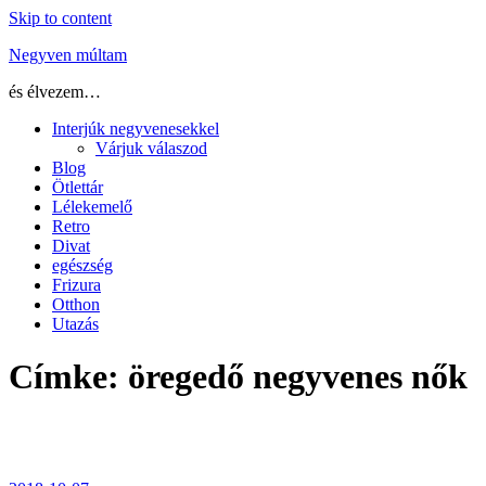
Skip to content
Negyven múltam
és élvezem…
Interjúk negyvenesekkel
Várjuk válaszod
Blog
Ötlettár
Lélekemelő
Retro
Divat
egészség
Frizura
Otthon
Utazás
Címke:
öregedő negyvenes nők