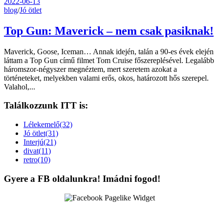
2022-06-13
blog
/
Jó ötlet
Top Gun: Maverick – nem csak pasiknak!
Maverick, Goose, Iceman… Annak idején, talán a 90-es évek elején
láttam a Top Gun című filmet Tom Cruise főszereplésével. Legalább
háromszor-négyszer megnéztem, mert szeretem azokat a
történeteket, melyekben valami erős, okos, határozott hős szerepel.
Valahol,...
Találkozzunk ITT is:
Lélekemelő(32)
Jó ötlet(31)
Interjú(21)
divat(11)
retro(10)
Gyere a FB oldalunkra! Imádni fogod!