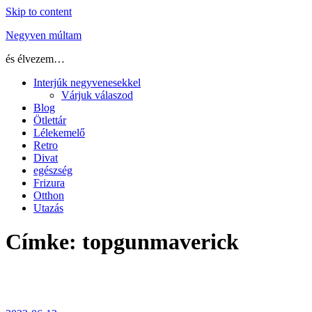
Skip to content
Negyven múltam
és élvezem…
Interjúk negyvenesekkel
Várjuk válaszod
Blog
Ötlettár
Lélekemelő
Retro
Divat
egészség
Frizura
Otthon
Utazás
Címke:
topgunmaverick